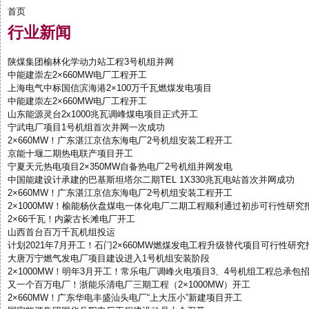
首页
你在这里
行业新闻
陕煤集团榆林化学动力站工程3号机组并网
中能建崇左2×660MW电厂工程开工
上海电气中标国信滨海港2×100万千瓦燃煤发电项目
中能建崇左2×660MW电厂工程开工
山东能源灵台2x1000兆瓦调峰煤电项目正式开工
宁武电厂项目1号机组首次并网一次成功
2×660MW！广东湛江京信东海电厂2号机组安装工程开工
京能十堰二期热电联产项目开工
宁夏天元热电项目2×350MW自备热电厂2号机组并网发电
中国能建设计承建的巴基斯坦塔尔二期TEL 1X330兆瓦电站首次并网成功
2×660MW！广东湛江京信东海电厂2号机组安装工程开工
2×1000MW！榆能杨伙盘煤电一体化电厂二期工程顺利通过初步可行性研究
2×66千瓦！内蒙古长滩电厂开工
山西首台百万千瓦机组投运
计划2021年7月开工！石门2×660MW燃煤发电工程升级替代项目可行性研
大唐万宁燃气发电厂项目建设进入1号机组安装阶段
2×1000MW！明年3月开工！常乐电厂调峰火电项目3、4号机组工程总承包
又一个百万电厂！浙能乐清电厂三期工程（2×1000MW）​开工
2×660MW！广东华电丰盛汕头电厂“上大压小”新建项目开工