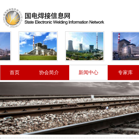
首页
协会简介
新闻中心
专家库